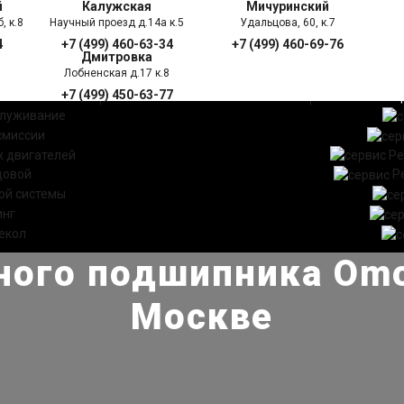
й
Калужская
Мичуринский
, к.8
Научный проезд д.14а к.5
Удальцова, 60, к.7
4
+7 (499) 460-63-34
+7 (499) 460-69-76
Дмитровка
Лобненская д.17 к.8
+7 (499) 450-63-77
УГИ
ПРАЙС ЛИСТ
АКЦ
служивание
смиссии
 двигателей
Ре
довой
Р
ой системы
инг
екол
ного подшипника Omo
Москве