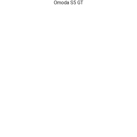
Omoda S5 GT
НАШИ АКЦИИ
Диагностика Омода за 490₽
Проверка авто по 43 параметрам