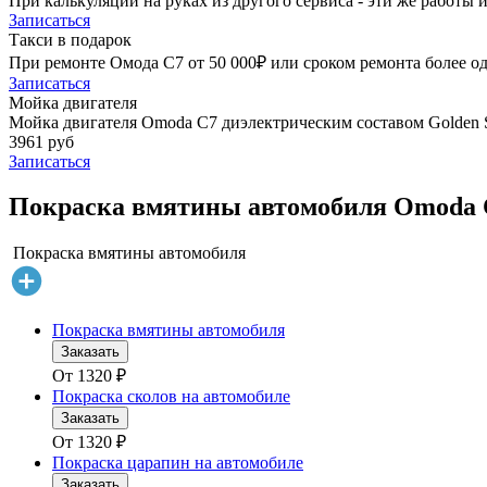
При калькуляции на руках из другого сервиса - эти же работы и
Записаться
Такси в подарок
При ремонте Омода С7 от 50 000₽ или сроком ремонта более од
Записаться
Мойка двигателя
Мойка двигателя Omoda C7 диэлектрическим составом Golden S
3961 руб
Записаться
Покраска вмятины автомобиля Omoda 
Покраска вмятины автомобиля
Покраска вмятины автомобиля
Заказать
От
1320
₽
Покраска сколов на автомобиле
Заказать
От
1320
₽
Покраска царапин на автомобиле
Заказать