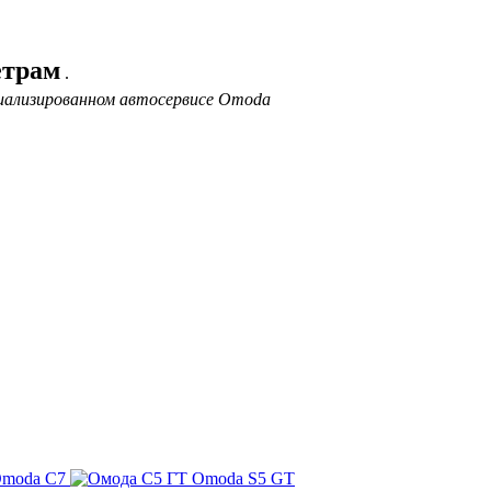
етрам
.
циализированном автосервисе Omoda
moda C7
Omoda S5 GT