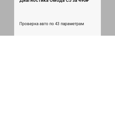
Диагностика Омода С5 за 490₽
Проверка авто по 43 параметрам
539 руб
Записаться
Бесплатный эвакуатор
При ремонте Omoda S5 ДВС, эвакуация
авто в пределах МКАД в подарок.