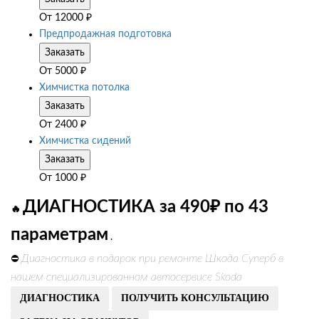
От
12000
₽
Предпродажная подготовка
Заказать
От
5000
₽
Химчистка потолка
Заказать
От
2400
₽
Химчистка сидений
Заказать
От
1000
₽
ДИАГНОСТИКА за 490₽ по 43
🔥
параметрам
.
Диагностика в подарок при ремонте Шкода Суперб в
⛔
нашем специализированном автосервисе Skoda
ДИАГНОСТИКА
ПОЛУЧИТЬ КОНСУЛЬТАЦИЮ