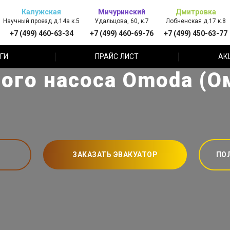
Калужская
Мичуринский
Дмитровка
Научный проезд д.14а к.5
Удальцова, 60, к.7
Лобненская д.17 к.8
+7 (499) 460-63-34
+7 (499) 460-69-76
+7 (499) 450-63-77
ГИ
ПРАЙС ЛИСТ
АК
ого насоса Omoda (О
ЗАКАЗАТЬ ЭВАКУАТОР
ПО