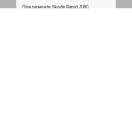
При ремонте Skoda Rapid ДВС,
эвакуация авто в пределах МКАД в
подарок.
Записаться
Сделаем дешевле
При калькуляции на руках из другого
сервиса - эти же работы и запчасти по
более низкой цене
Записаться