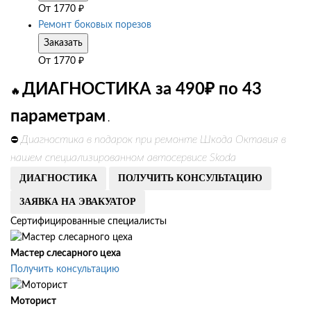
От
1770
₽
Ремонт боковых порезов
Заказать
От
1770
₽
ДИАГНОСТИКА за 490₽ по 43
🔥
параметрам
.
Диагностика в подарок при ремонте Шкода Октавия в
⛔
нашем специализированном автосервисе Skoda
ДИАГНОСТИКА
ПОЛУЧИТЬ КОНСУЛЬТАЦИЮ
ЗАЯВКА НА ЭВАКУАТОР
Сертифицированные специалисты
Мастер слесарного цеха
Получить консультацию
Моторист