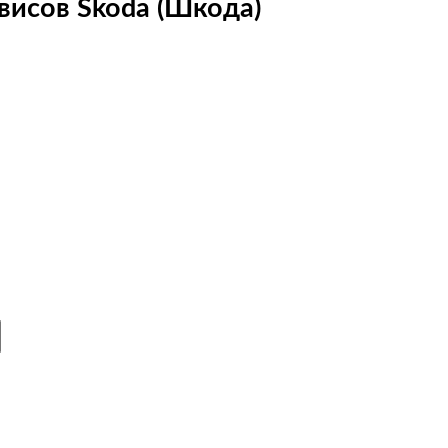
висов Skoda (Шкода)