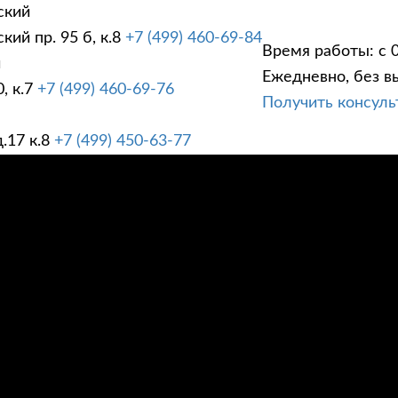
ский
ий пр. 95 б, к.8
+7 (499) 460-69-84
Время работы: с 0
й
Ежедневно, без в
, к.7
+7 (499) 460-69-76
Получить консул
ГИ
ПРАЙС ЛИСТ
АК
.17 к.8
+7 (499) 450-63-77