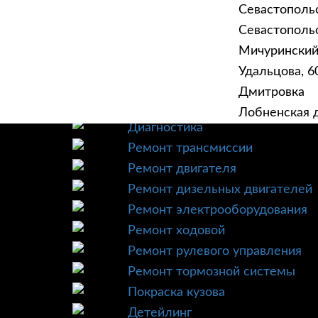
Севастополь
Севастопольск
Мичурински
Удальцова, 60
ГЛАВНАЯ
УСЛУ
Дмитровка
Техническое обслуживание
Лобненская д
Диагностика
Ремонт трансмиссии
Ремонт двигателя
Ремонт дизельных двигателей
Ремонт электрооборудования
Ремонт ходовой
Ремонт рулевого управления
Ремонт тормозной системы
Покраска кузова
Детейлинг