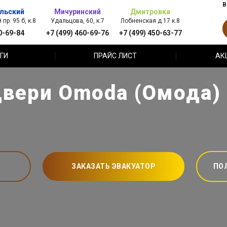
В
льский
Мичуринский
Дмитровка
пр. 95 б, к.8
Удальцова, 60, к.7
Лобненская д.17 к.8
0-69-84
+7 (499) 460-69-76
+7 (499) 450-63-77
ГИ
ПРАЙС ЛИСТ
АК
вери Omoda (Омода)
ЗАКАЗАТЬ ЭВАКУАТОР
ПО