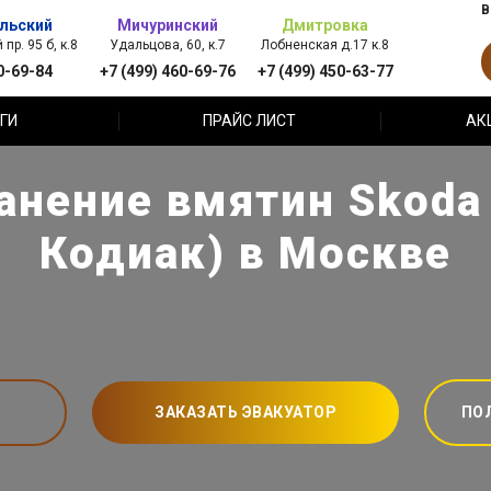
В
льский
Мичуринский
Дмитровка
пр. 95 б, к.8
Удальцова, 60, к.7
Лобненская д.17 к.8
0-69-84
+7 (499) 460-69-76
+7 (499) 450-63-77
ГИ
ПРАЙС ЛИСТ
АК
анение вмятин Skoda
Кодиак) в Москве
ЗАКАЗАТЬ ЭВАКУАТОР
ПО