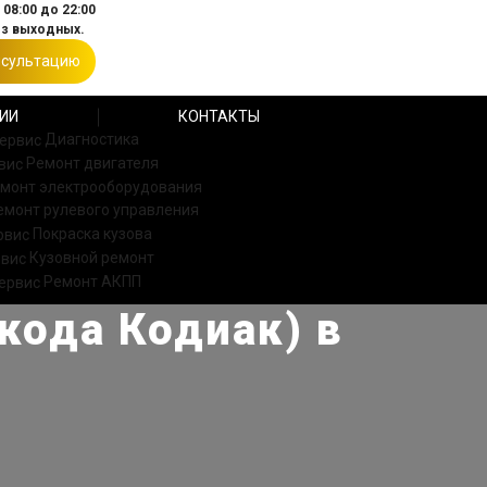
08:00 до 22:00
ез выходных.
нсультацию
ИИ
КОНТАКТЫ
Диагностика
Ремонт двигателя
монт электрооборудования
емонт рулевого управления
Покраска кузова
Кузовной ремонт
Ремонт АКПП
кода Кодиак) в