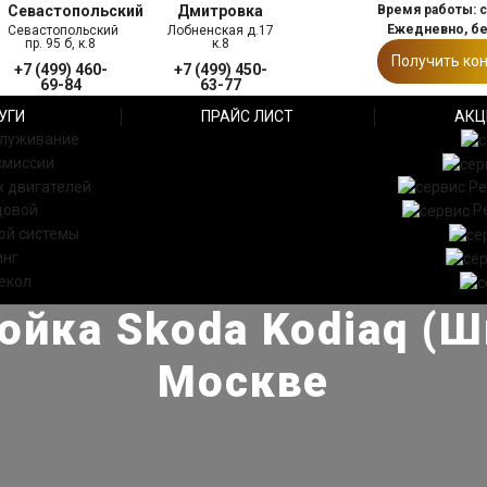
Севастопольский
Дмитровка
Время работы: с 
Ежедневно, б
Севастопольский
Лобненская д.17
пр. 95 б, к.8
к.8
Получить ко
+7 (499) 460-
+7 (499) 450-
69-84
63-77
УГИ
ПРАЙС ЛИСТ
АКЦ
служивание
смиссии
 двигателей
Ре
довой
Р
ой системы
инг
екол
ойка Skoda Kodiaq (Ш
Москве