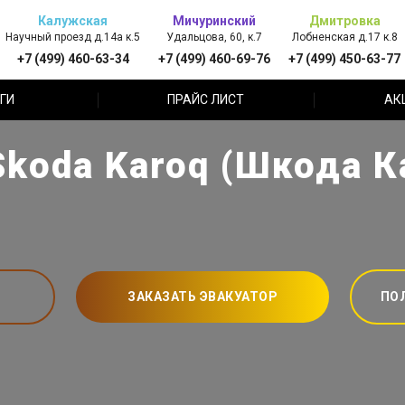
Калужская
Мичуринский
Дмитровка
Научный проезд д.14а к.5
Удальцова, 60, к.7
Лобненская д.17 к.8
+7 (499) 460-63-34
+7 (499) 460-69-76
+7 (499) 450-63-77
ГИ
ПРАЙС ЛИСТ
АК
oda Karoq (Шкода К
ЗАКАЗАТЬ ЭВАКУАТОР
ПО