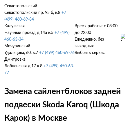
Севастопольский
Севастопольский пр. 95 б, к.8
+7
(499) 460-69-84
Калужская
Время работы: с 08:00
Научный проезд д.14а к.5
+7 (499)
до 22:00
460-63-34
Ежедневно, без
Мичуринский
выходных.
Удальцова, 60, к.7
+7 (499) 460-69-76
Выбрать сервис
Дмитровка
Лобненская д.17 к.8
+7 (499) 450-63-
77
Замена сайлентблоков задней
подвески Skoda Karoq (Шкода
Карок) в Москве