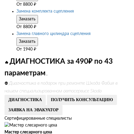
От
8800
₽
Замена комплекта сцепления
Заказать
От
8800
₽
Замена главного цилиндра сцепления
Заказать
От
1940
₽
ДИАГНОСТИКА за 490₽ по 43
🔥
параметрам
.
Диагностика в подарок при ремонте Шкода Фабия в
⛔
нашем специализированном автосервисе Skoda
ДИАГНОСТИКА
ПОЛУЧИТЬ КОНСУЛЬТАЦИЮ
ЗАЯВКА НА ЭВАКУАТОР
Сертифицированные специалисты
Мастер слесарного цеха