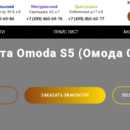
В
льский
Мичуринский
Дмитровка
пр. 95 б, к.8
Удальцова, 60, к.7
Лобненская д.17 к.8
0-69-84
+7 (499) 460-69-76
+7 (499) 450-63-77
ГИ
ПРАЙС ЛИСТ
АК
та Omoda S5 (Омода 
ЗАКАЗАТЬ ЭВАКУАТОР
ПО