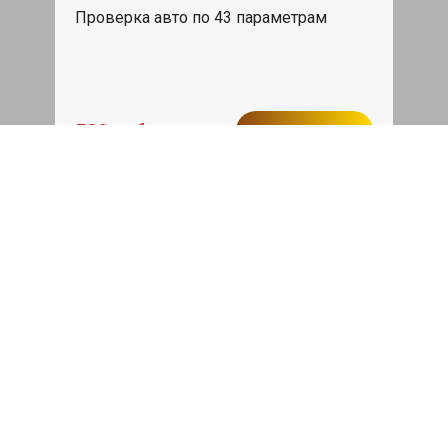
Проверка авто по 43 параметрам
539 руб
Записаться
Бесплатный эвакуатор
При ремонте Omoda S5 ДВС, эвакуация
авто в пределах МКАД в подарок.
Записаться