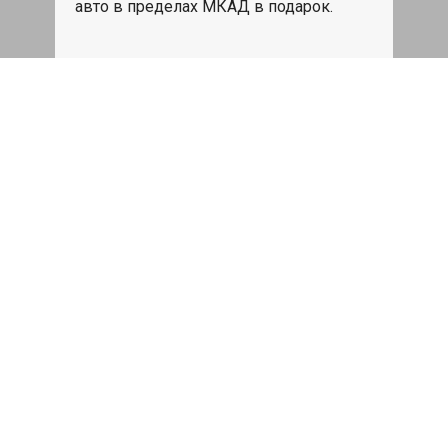
авто в пределах МКАД в подарок.
Записаться
Сделаем дешевле
При калькуляции на руках из другого
сервиса - эти же работы и запчасти по
более низкой цене
Записаться