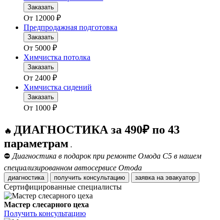
Заказать
От
12000
₽
Предпродажная подготовка
Заказать
От
5000
₽
Химчистка потолка
Заказать
От
2400
₽
Химчистка сидений
Заказать
От
1000
₽
ДИАГНОСТИКА за 490₽ по 43
🔥
параметрам
.
⛔
Диагностика в подарок при ремонте Омода С5 в нашем
специализированном автосервисе Omoda
диагностика
получить консультацию
заявка на эвакуатор
Сертифицированные специалисты
Мастер слесарного цеха
Получить консультацию